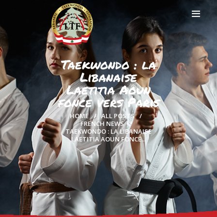
Taekwondo : la
Libanaise
HOME
Laetitia Aoun
PROFILE
fonce vers Paris
CLUBS
IN THE MEDIA
HOME
ALL POSTS
FRENCH NEWS
EVENTS
TAEKWONDO : LA LIBANAISE
LAETITIA AOUN FONCE...
CONTACTS