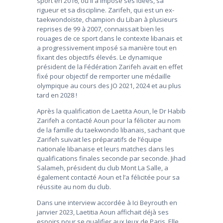
sport en 2016, où il a imposé ses idées, sa
rigueur et sa discipline. Zarifeh, qui est un ex-
taekwondoïste, champion du Liban à plusieurs
reprises de 99 à 2007, connaissait bien les
rouages de ce sport dans le contexte libanais et
a progressivement imposé sa manière tout en
fixant des objectifs élevés. Le dynamique
président de la Fédération Zarifeh avait en effet
fixé pour objectif de remporter une médaille
olympique au cours des JO 2021, 2024 et au plus
tard en 2028 !
Après la qualification de Laetita Aoun, le Dr Habib
Zarifeh a contacté Aoun pour la féliciter au nom
de la famille du taekwondo libanais, sachant que
Zarifeh suivait les préparatifs de l’équipe
nationale libanaise et leurs matches dans les
qualifications finales seconde par seconde. Jihad
Salameh, président du club Mont La Salle, a
également contacté Aoun et l’a félicitée pour sa
réussite au nom du club.
Dans une interview accordée à Ici Beyrouth en
janvier 2023, Laetitia Aoun affichait déjà ses
espoirs pour se qualifier aux Jeux de Paris. Elle