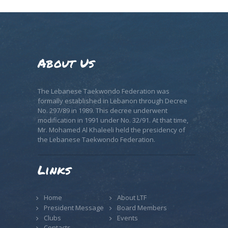
About Us
The Lebanese Taekwondo Federation was
formally established in Lebanon through Decree
No. 297/89 in 1989. This decree underwent
modification in 1991 under No. 32/91. At that time,
Mr. Mohamed Al Khaleeli held the presidency of
the Lebanese Taekwondo Federation.
Links
Home
About LTF
President Message
Board Members
Clubs
Events
Contacts