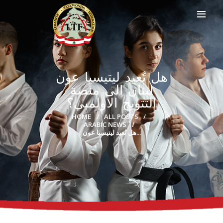
هل تُعيد ليتيسيا عون
HOME
لبنان الى منصة
PROFILE
التتويج الأولمبي؟
CLUBS
HOME
ALL POSTS
IN THE MEDIA
ARABIC NEWS
EVENTS
هل تُعيد ليتيسيا عون...
CONTACTS