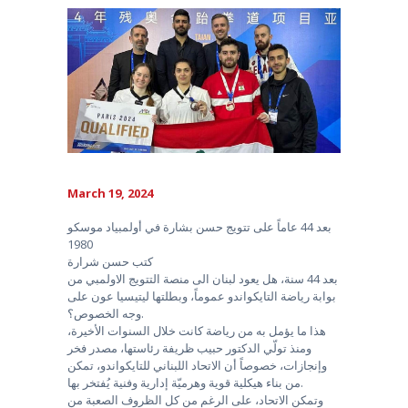
March 19, 2024
بعد 44 عاماً على تتويج حسن بشارة في أولمبياد موسكو
1980
كتب حسن شرارة
بعد 44 سنة، هل يعود لبنان الى منصة التتويج الاولمبي من
بوابة رياضة التايكواندو عموماً، وبطلتها ليتيسيا عون على
وجه الخصوص؟.
هذا ما يؤمل به من رياضة كانت خلال السنوات الأخيرة،
ومنذ تولّي الدكتور حبيب ظريفة رئاستها، مصدر فخر
وإنجازات، خصوصاً أن الاتحاد اللبناني للتايكواندو، تمكن
من بناء هيكلية قوية وهرميّة إدارية وفنية يُفتخر بها.
وتمكن الاتحاد، على الرغم من كل الظروف الصعبة من