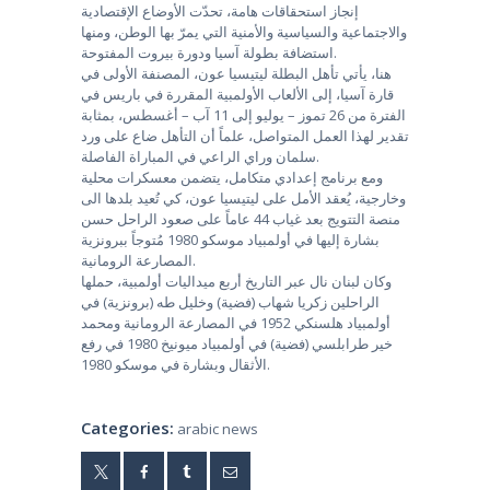
إنجاز استحقاقات هامة، تحدّت الأوضاع الإقتصادية
والاجتماعية والسياسية والأمنية التي يمرّ بها الوطن، ومنها
استضافة بطولة آسيا ودورة بيروت المفتوحة.
هنا، يأتي تأهل البطلة ليتيسيا عون، المصنفة الأولى في
قارة آسيا، إلى الألعاب الأولمبية المقررة في باريس في
الفترة من 26 تموز – يوليو إلى 11 آب – أغسطس، بمثابة
تقدير لهذا العمل المتواصل، علماً أن التأهل ضاع على ورد
سلمان وراي الراعي في المباراة الفاصلة.
ومع برنامج إعدادي متكامل، يتضمن معسكرات محلية
وخارجية، يُعقد الأمل على ليتيسيا عون، كي تُعيد بلدها الى
منصة التتويج بعد غياب 44 عاماً على صعود الراحل حسن
بشارة إليها في أولمبياد موسكو 1980 مُتوجاً ببرونزية
المصارعة الرومانية.
وكان لبنان نال عبر التاريخ أربع ميداليات أولمبية، حملها
الراحلين زكريا شهاب (فضية) وخليل طه (برونزية) في
أولمبياد هلسنكي 1952 في المصارعة الرومانية ومحمد
خير طرابلسي (فضية) في أولمبياد ميونيخ 1980 في رفع
الأثقال وبشارة في موسكو 1980.
Categories:
arabic news