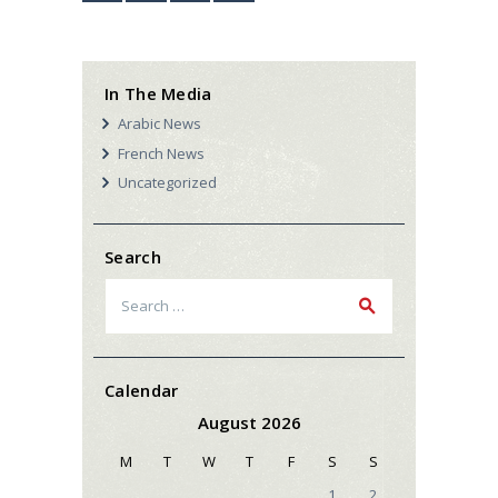
In The Media
Arabic News
French News
Uncategorized
Search
Search
for:
Calendar
August 2026
M
T
W
T
F
S
S
1
2