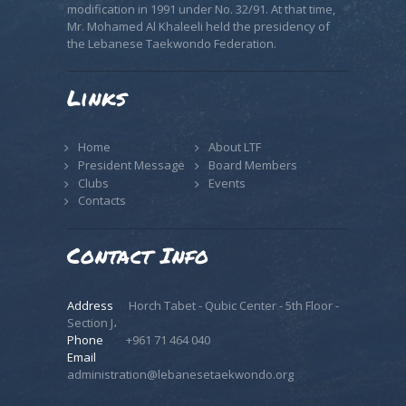
modification in 1991 under No. 32/91. At that time,
Mr. Mohamed Al Khaleeli held the presidency of
the Lebanese Taekwondo Federation.
Links
Home
About LTF
President Message
Board Members
Clubs
Events
Contacts
Contact Info
Address
Horch Tabet - Qubic Center - 5th Floor -
Section J،
Phone
+961 71 464 040
Email
administration@lebanesetaekwondo.org