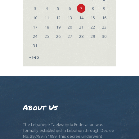
3
4
5
6
7
8
9
10
11
12
13
14
15
16
17
18
19
20
21
22
23
24
25
26
27
28
29
30
31
« Feb
About Us
The Lebanese Taekwondo Federation was
formally established in Lebanon through Decree
No. 297/89 in 1989. This decree underwent