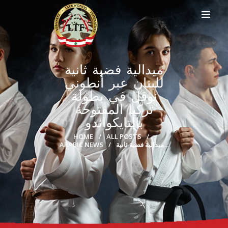
ميدالية فضية ثانية
للبنان عبر أنطوني
HOME
نوفل في بطولة
PROFILE
تركيا المفتوحة
CLUBS
بالتايكواندو
IN THE MEDIA
EVENTS
HOME
ALL POSTS
ARABIC NEWS
ميدالية فضية ثانية...
CONTACTS