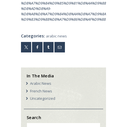
%D8%A7%D9%84%D9%85%D9%81%D8%AA%D9%88
%D8%AD%D8%A9-
%D8%A8%D8%A7%D9%84%D8%AA%D8%A7%D9%8A
%D9%83%D9%88%D8%A7%D9%86%D8%AF%D9%88
Categories:
arabic news
In The Media
Arabic News
French News
Uncategorized
Search
Search