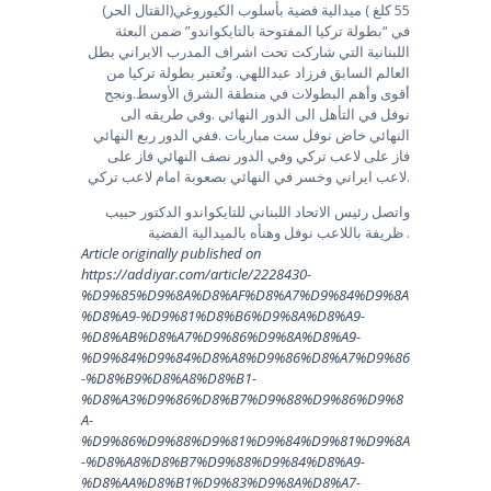
55 كلغ ) ميدالية فضية بأسلوب الكيوروغي(القتال الحر)
في “بطولة تركيا المفتوحة بالتايكواندو” ضمن البعثة
اللبنانية التي شاركت تحت اشراف المدرب الايراني بطل
العالم السابق فرزاد عبداللهي. وتُعتبر بطولة تركيا من
أقوى وأهم البطولات في منطقة الشرق الأوسط.ونجح
نوفل في التأهل الى الدور النهائي .وفي طريقه الى
النهائي خاض نوفل ست مباريات .ففي الدور ربع النهائي
فاز على لاعب تركي وفي الدور نصف النهائي فاز على
لاعب ايراني وخسر في النهائي بصعوبة امام لاعب تركي.
واتصل رئيس الاتحاد اللبناني للتايكواندو الدكتور حبيب
ظريفة باللاعب نوفل وهنأه بالميدالية الفضية .
Article originally published on
https://addiyar.com/article/2228430-
%D9%85%D9%8A%D8%AF%D8%A7%D9%84%D9%8A
%D8%A9-%D9%81%D8%B6%D9%8A%D8%A9-
%D8%AB%D8%A7%D9%86%D9%8A%D8%A9-
%D9%84%D9%84%D8%A8%D9%86%D8%A7%D9%86
-%D8%B9%D8%A8%D8%B1-
%D8%A3%D9%86%D8%B7%D9%88%D9%86%D9%8
A-
%D9%86%D9%88%D9%81%D9%84%D9%81%D9%8A
-%D8%A8%D8%B7%D9%88%D9%84%D8%A9-
%D8%AA%D8%B1%D9%83%D9%8A%D8%A7-