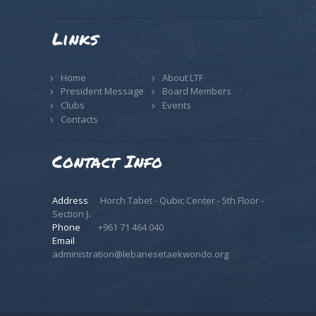
Links
Home
About LTF
President Message
Board Members
Clubs
Events
Contacts
Contact Info
Address
Horch Tabet - Qubic Center - 5th Floor -
Section J،
Phone
+961 71 464 040
Email
administration@lebanesetaekwondo.org