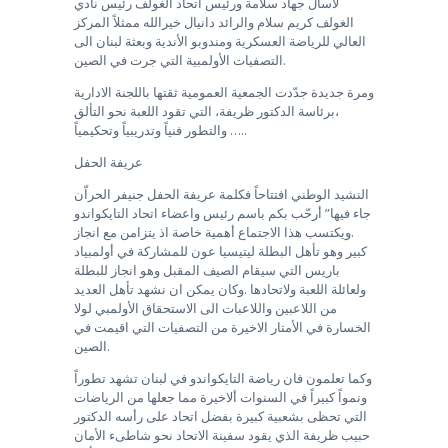
لاسال جهاد سلامة ورئيس اتحاد الغولف رئيس نادي
الغولف كريم سلام والرائد دانيال خيرالله ممثلاً المركز
العالي للرياضة العسكرية ومندوبو الأندية وبعثة لبنان الى
التصفيات الأولمبية التي جرت في الصين.
ومرة جديدة جدّدت الجمعية العمومية ثقتها باللجنة الادارية
،برئاسة الدكتور ظريفة، التي تقود اللعبة نحو التألق
والتطور فنياً وتدريبياً وتحكيمياً …..
عريفة الحفل
النشيد الوطني افتتاحاً فكلمة عريفة الحفل جنيفر الحراّن
جاء فيها” أرحّب بكم باسم رئيس واعضاء اتحاد التايكواندو
.ويكتسب هذا الاجتماع أهمية خاصة اذ يتزامن مع انجاز
كبير وهو تأهل البطلة ليتيسيا عون للمشاركة في أولمبياد
باريس التي سيقام الصيف المقبل وهو انجاز للبطلة
ولعائلة اللعبة ولاتحادها .وكان يمكن ان نشهد تأهل العديد
من اللاعبين واللاعبات الى الاستحقاق الأولمبي لولا
الخسارة في الأمتار الاخيرة من التصفيات التي اقيمت في
الصين.
وكما تعلمون فان رياضة التايكواندو في لبنان تشهد تطوراً
ونمواً كبيراً في السنوات ألاخيرة مما جعلها من الرياضات
التي تحظى بشعبية كبيرة بفضل اتحاد على رأسه الدكتور
حبيب ظريفة الذي يقود سفينة الاتحاد نحو شاطىء الأمان