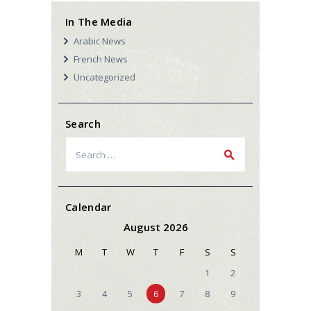
In The Media
Arabic News
French News
Uncategorized
Search
Search
for:
Calendar
August 2026
M
T
W
T
F
S
S
1
2
3
4
5
6
7
8
9