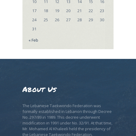
10
11
12
13
14
15
16
17
18
19
20
21
22
23
24
25
26
27
28
29
30
31
« Feb
About Us
The Lebanese Taekwondo Federation was
formally established in Lebanon through Decree
No. 297/89 in 1989. This decree underwent
modification in 1991 under No. 32/91. At that time,
Mr. Mohamed Al Khaleeli held the presidency of
the Lebanese Taekwondo Federation.