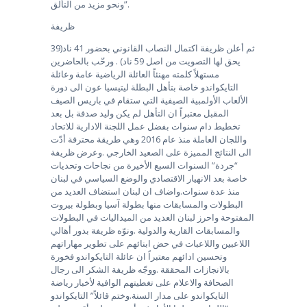
ونحو مزيد من التألق”.
ظريفة
ثم أعلن ظريفة اكتمال النصاب القانوني بحضور 41 ناد(39
يحق لها التصويت من اصل 59 ناد) . ورحّب بالحاضرين
مستهلاً كلمته مهنئاً العائلة الرياضية عامة وعائلة
التايكواندو خاصة بتأهل البطلة ليتيسيا عون الى دورة
الألعاب الأولمبية الصيفية التي ستقام في باريس الصيف
المقبل معتبراً ان التأهل لم يكن وليد صدفة بل بعد
تخطيط دام سنوات بفضل عمل اللجنة الادارية للاتحاد
واللجان العاملة منذ عام 2016 وهي طريقة محترفة أدّت
الى النتائج المميزة على الصعيد الخارجي .وعرض ظريفة
“جردة” السنوات السبع الأخيرة من نجاحات وتحديات
خاصة بعد الانهيار الاقتصادي والوضع السياسي في لبنان
منذ عدة سنوات.واضاف ان لبنان استضاف العديد من
البطولات والمسابقات منها بطولة آسيا وبطولة بيروت
المفتوحة واحرز لبنان العديد من الميداليات في البطولات
والمسابقات القارية والدولية .ونوّه ظريفة بدور أهالي
اللاعبين واللاعبات في حض ابنائهم على تطوير مهاراتهم
وتحسين ادائهم معتبراً ان عائلة التايكواندو فخورة
بالانجازات المحققة .ووجّه ظريفة الشكر الى رجال
الصحافة والاعلام على تغطيتهم الوافية لأخبار رياضة
التايكواندو على مدار السنة.وختم قائلاً” التايكواندو