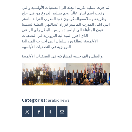
ثم جرت عملية تكريم البعثة الى التصفيات الأولمبية والتي
رفعت اسم لبنان عالياً .وتم تسليم الدروع من قبل جلخ
وظريفة وسلامة.والمكرمون هم: المدرب الغراند ماستر
ايلي ايليا، المدرب الماستر فرزاد عبداللهي،البطلة ليتيسيا
عون المتأهلة الى اولمبياد باريس ،البطل راي الراعي
الذي احرز الميدالية البرونزية في التصفيات
الأولمبية،البطلة ورد سلمان التي احرزت الميدالية
البرونزية في التصفيات الأولمبية
والبطل رالف حنينه لمشاركته في التصفيات الأولمبية.
Categories:
arabic news