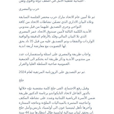
اللبنانية تعطينا الأمل في أضعف دولة وأقوى وطن”.
حرب والمصري
ثم تلا أمين عام الاتحاد مارك حرب محضر الجلسة السابقة
وتلاه البيان الاداري الذي تضمّن نشاطات الاتحاد من كافة
النواحي وجرى التصديق عليهما من قبل مندوبي
الأندية.الكلمة الثالثة لأمين صندوق الاتحاد عمر المصري
الذي تلا البيان المالي وفنّد بالأرقام الدقيقة والوافية
الواردات والنفقات وتم التصديق عليه من قبل 35 ناد يحق
لها التصويت مع معارضة أربعة اندية.
واجاب ظريفة والمصري على اسئلة واستفسارات عدد
من مندوبي الأندية وذكر ظريفة انه يحتكم الى الجمعية
العمومية صاحبة السلطة العليا والقرار.
ثم تم التصديق على الروزنامة المرتقبة لعام 2024.
جلخ
وقبل رفع الاجتماع، القى جلخ كلمة مقتضبة نوّه خلالها
بالدور الفاعل لاتحاد التايكواندو برئاسة الدكتور ظريفة
ضمن الأسرة الرياضية اللبنانية وشدد على نشاطه المكثف
وانتاجيته المثمرة بالميداليات الملوّنة ونتائجه الممتازة
وآخرها تأهل ليتيسيا عون الى أولمبياد باريس.وأمل جلخ
ان يحقق لبنان ميدالية اولمبية طال انتظارها منذ 44 سنة.