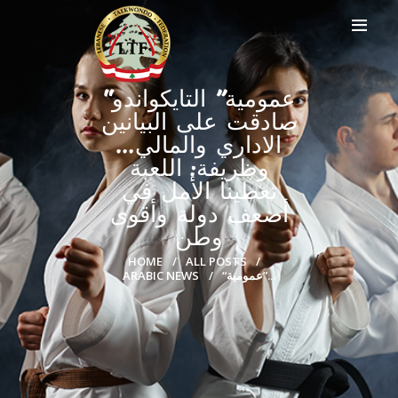
“عمومية” التايكواندو
صادقت على البيانين
الاداري والمالي…
HOME
وظريفة: اللعبة
PROFILE
تعطينا الأمل في
CLUBS
أضعف دولة وأقوى
IN THE MEDIA
وطن
EVENTS
CONTACTS
HOME
ALL POSTS
“عمومية”...
ARABIC NEWS